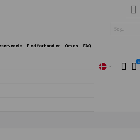
S
eservedele
Find forhandler
Om os
FAQ
M
DK