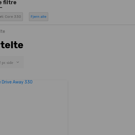
 filtre
i:
Core 330
Fjern alle
telte