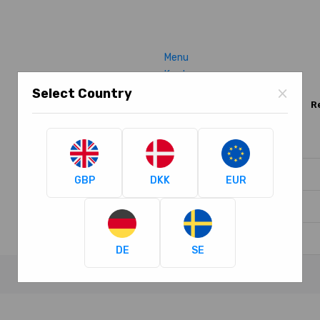
Menu
Konto
×
Select Country
Fortelte
Fortelt tilbehør
R
Min konto
Min ønskeseddel
GBP
DKK
EUR
Log ind
Opret en konto
DE
SE