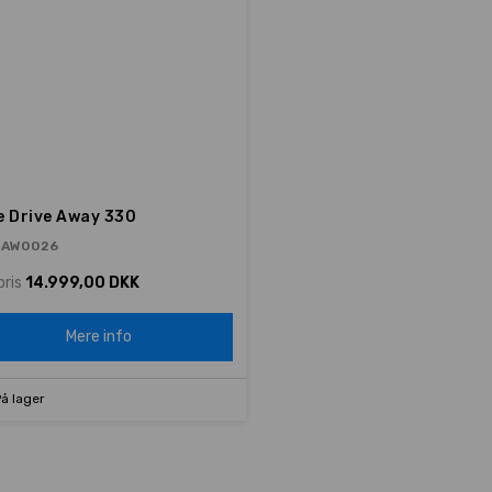
e Drive Away 330
 AW0026
pris
14.999,00 DKK
Mere info
å lager