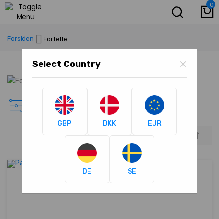
0
M
Forsiden
Fortelte
×
Select Country
Fortelte
GBP
DKK
EUR
Falden
orden
DE
SE